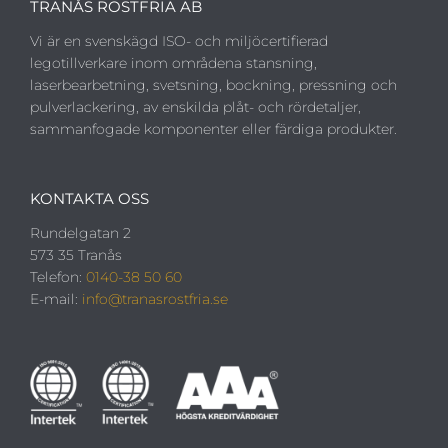
TRANÅS ROSTFRIA AB
Vi är en svenskägd ISO- och miljöcertifierad
legotillverkare inom områdena stansning,
laserbearbetning, svetsning, bockning, pressning och
pulverlackering, av enskilda plåt- och rördetaljer,
sammanfogade komponenter eller färdiga produkter.
KONTAKTA OSS
Rundelgatan 2
573 35 Tranås
Telefon:
0140-38 50 60
E-mail:
info@tranasrostfria.se