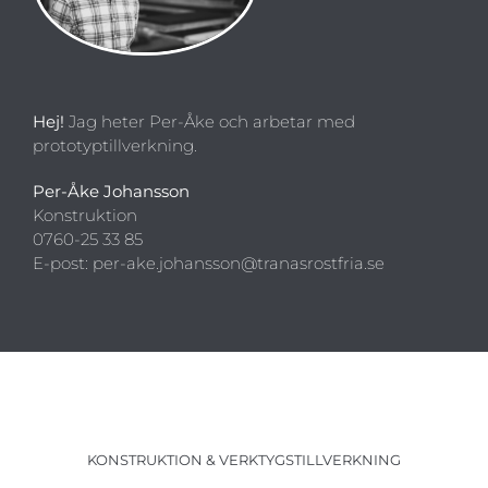
Hej!
Jag heter Per-Åke och arbetar med
prototyptillverkning.
Per-Åke Johansson
Konstruktion
0760-25 33 85
E-post: per-ake.johansson@tranasrostfria.se
KONSTRUKTION & VERKTYGSTILLVERKNING