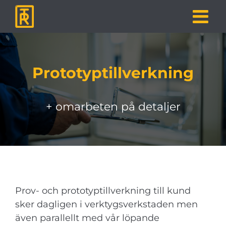
Fortsätt
till
innehållet
Prototyptillverkning
+ omarbeten på detaljer
Prov- och prototyptillverkning till kund
sker dagligen i verktygsverkstaden men
även parallellt med vår löpande