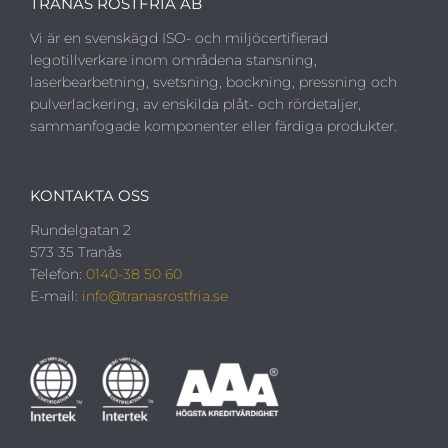
TRANÅS ROSTFRIA AB
Vi är en svenskägd ISO- och miljöcertifierad
legotillverkare inom områdena stansning,
laserbearbetning, svetsning, bockning, pressning och
pulverlackering, av enskilda plåt- och rördetaljer,
sammanfogade komponenter eller färdiga produkter.
KONTAKTA OSS
Rundelgatan 2
573 35 Tranås
Telefon:
0140-38 50 60
E-mail:
info@tranasrostfria.se