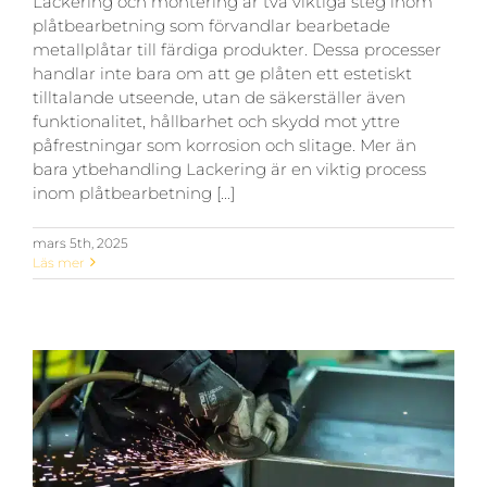
Lackering och montering är två viktiga steg inom
plåtbearbetning som förvandlar bearbetade
metallplåtar till färdiga produkter. Dessa processer
handlar inte bara om att ge plåten ett estetiskt
tilltalande utseende, utan de säkerställer även
funktionalitet, hållbarhet och skydd mot yttre
påfrestningar som korrosion och slitage. Mer än
bara ytbehandling Lackering är en viktig process
inom plåtbearbetning [...]
mars 5th, 2025
Läs mer