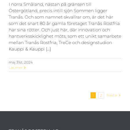
I norra Småland, nästan på gränsen till
Östergötland, precis intill sjön Sommen ligger
Tranås. Och som namnet skvallrar om, är det här
som det snart 80 år gamla företaget Tranås Rostfria
har sina rötter. Och just här, där innovation och
hantverksskicklighet möts, som ett unikt samarbete
mellan Tranås Rostfria, TreCe och designstudion
Kauppi & Kauppi [...]
maj 31st, 2024
Läs mer
Nästa
1
2