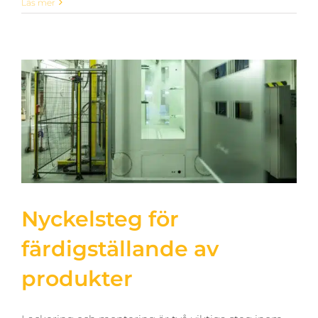
Läs mer
Nyckelsteg för
färdigställande av
produkter