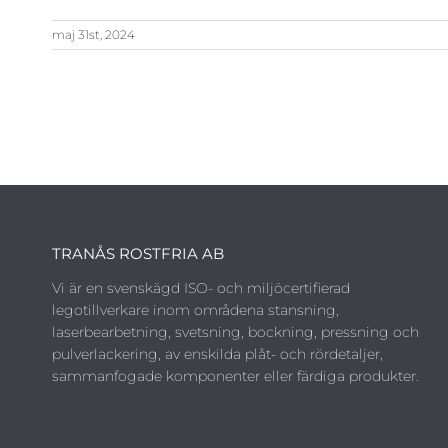
maj 31st, 2024
TRANÅS ROSTFRIA AB
Vi är en svenskägd ISO- och miljöcertifierad
legotillverkare inom områdena stansning,
laserbearbetning, svetsning, bockning, pressning och
pulverlackering, av enskilda plåt- och rördetaljer,
sammanfogade komponenter eller färdiga produkter.