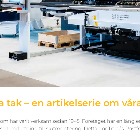
ak – en artikelserie om våra 
re som har varit verksam sedan 1945. Företaget har en lång 
 laserbearbetning till slutmontering. Detta gör Tranås Rostfr