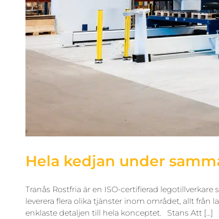
Hela kedjan under samma t
Tranås Rostfria är en ISO-certifierad legotillverka
leverera flera olika tjänster inom området, allt från
enklaste detaljen till hela konceptet. Stans Att [...]