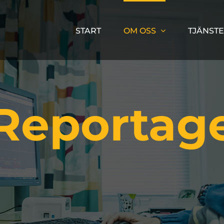
START
OM OSS
TJÄNST
Reportag