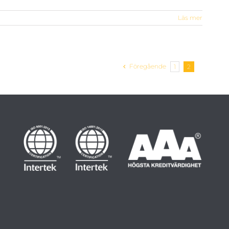
Läs mer
Föregående
1
2