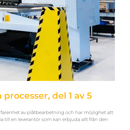
processer, del 1 av 5
erfarenhet av plåtbearbetning och har möjlighet att
ia till en leverantör som kan erbjuda allt från den