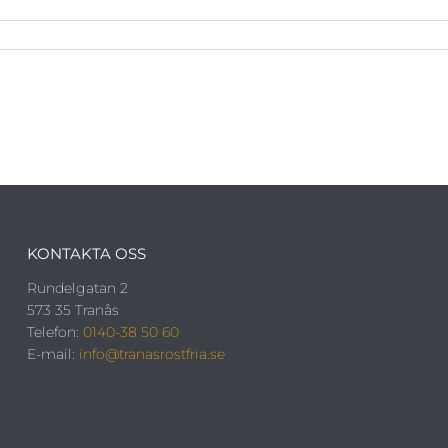
KONTAKTA OSS
Rundelgatan 2
573 35 Tranås
Telefon:
0140-38 50 60
E-mail:
info@tranasrostfria.se